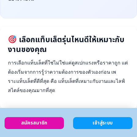
เลือกแท็บเล็ตรุ่นไหนดีให้เหมาะกับ
งานของคุณ
การเลือกแท็บเล็ตที่ใช่ไม่ใช่แค่ดูสเปกแรงหรือราคาถูก แต่
ต้องเริ่มจากการรู้ว่าความต้องการของตัวเองก่อน เพ
ราะแท็บเล็ตที่ดีที่สุด คือ แท็บเล็ตที่เหมาะกับงานและไลฟ์
สไตล์ของคุณมากที่สุด
สมัครสมาชิก
เข้าสู่ระบบ
ตั้งงบ
เลือกตาม