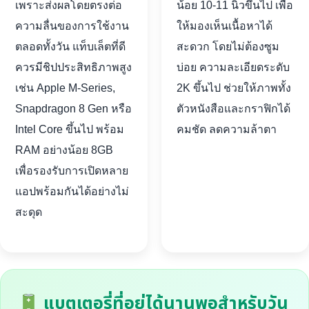
เพราะส่งผลโดยตรงต่อ
น้อย 10-11 นิ้วขึ้นไป เพื่อ
ความลื่นของการใช้งาน
ให้มองเห็นเนื้อหาได้
ตลอดทั้งวัน แท็บเล็ตที่ดี
สะดวก โดยไม่ต้องซูม
ควรมีชิปประสิทธิภาพสูง
บ่อย ความละเอียดระดับ
เช่น Apple M-Series,
2K ขึ้นไป ช่วยให้ภาพทั้ง
Snapdragon 8 Gen หรือ
ตัวหนังสือและกราฟิกได้
Intel Core ขึ้นไป พร้อม
คมชัด ลดความล้าตา
RAM อย่างน้อย 8GB
เพื่อรองรับการเปิดหลาย
แอปพร้อมกันได้อย่างไม่
สะดุด
แบตเตอรี่ที่อยู่ได้นานพอสำหรับวัน