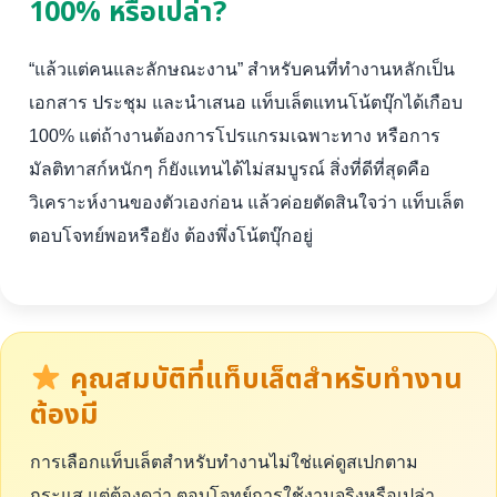
100% หรือเปล่า?
“แล้วแต่คนและลักษณะงาน” สำหรับคนที่ทำงานหลักเป็น
เอกสาร ประชุม และนำเสนอ แท็บเล็ตแทนโน้ตบุ๊กได้เกือบ
100% แต่ถ้างานต้องการโปรแกรมเฉพาะทาง หรือการ
มัลติทาสก์หนักๆ ก็ยังแทนได้ไม่สมบูรณ์ สิ่งที่ดีที่สุดคือ
วิเคราะห์งานของตัวเองก่อน แล้วค่อยตัดสินใจว่า แท็บเล็ต
ตอบโจทย์พอหรือยัง ต้องพึ่งโน้ตบุ๊กอยู่
คุณสมบัติที่แท็บเล็ตสำหรับทำงาน
ต้องมี
การเลือกแท็บเล็ตสำหรับทำงานไม่ใช่แค่ดูสเปกตาม
กระแส แต่ต้องดูว่า ตอบโจทย์การใช้งานจริงหรือเปล่า