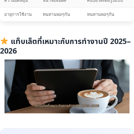
ความยืดหยุ่น
หน้าจอสัมผัส
คีย์บอร์ดเต็มรูปแบบ
อายุการใช้งาน
ทนทานพอๆกัน
ทนทานพอๆกัน
แท็บเล็ตที่เหมาะกับการทำงานปี 2025–
2026