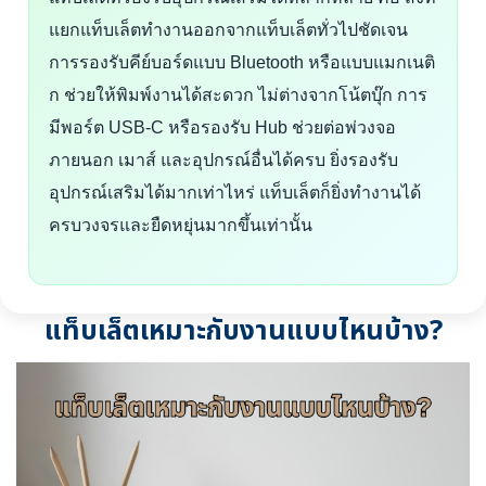
แยกแท็บเล็ตทำงานออกจากแท็บเล็ตทั่วไปชัดเจน
การรองรับคีย์บอร์ดแบบ Bluetooth หรือแบบแมกเนติ
ก ช่วยให้พิมพ์งานได้สะดวก ไม่ต่างจากโน้ตบุ๊ก การ
มีพอร์ต USB-C หรือรองรับ Hub ช่วยต่อพ่วงจอ
ภายนอก เมาส์ และอุปกรณ์อื่นได้ครบ ยิ่งรองรับ
อุปกรณ์เสริมได้มากเท่าไหร่ แท็บเล็ตก็ยิ่งทำงานได้
ครบวงจรและยืดหยุ่นมากขึ้นเท่านั้น
แท็บเล็ตเหมาะกับงานแบบไหนบ้าง?