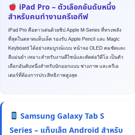
iPad Pro – ตัวเลือกอันดับหนึ่ง
สำหรับคนทำงานครีเอทีฟ
iPad Pro คือดาวเด่นด้วยชิป Apple M-Series ที่ทรงพลัง
ที่สุดในตลาดแท็บเล็ต รองรับ Apple Pencil และ Magic
Keyboard ได้อย่างสมบูรณ์แบบ หน้าจอ OLED คมชัดและ
สีแม่นยำ เหมาะสำหรับงานดีไซน์และตัดต่อวิดีโอ เป็นตัว
เลือกอันดับหนึ่งสำหรับนักออกแบบ ช่างภาพ และครีเอ
เตอร์ที่ต้องการประสิทธิภาพสูงสุด
Samsung Galaxy Tab S
Series – แท็บเล็ต Android สำหรับ