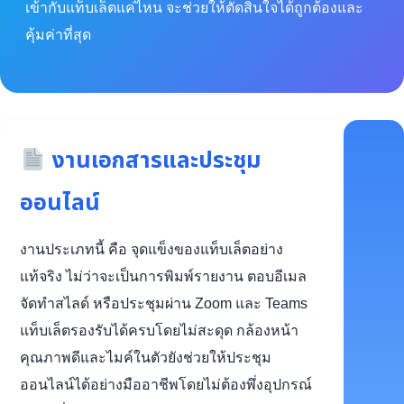
เข้ากับแท็บเล็ตแค่ไหน จะช่วยให้ตัดสินใจได้ถูกต้องและ
คุ้มค่าที่สุด
งานเอกสารและประชุม
ออนไลน์
งานประเภทนี้ คือ จุดแข็งของแท็บเล็ตอย่าง
แท้จริง ไม่ว่าจะเป็นการพิมพ์รายงาน ตอบอีเมล
จัดทำสไลด์ หรือประชุมผ่าน Zoom และ Teams
แท็บเล็ตรองรับได้ครบโดยไม่สะดุด กล้องหน้า
คุณภาพดีและไมค์ในตัวยังช่วยให้ประชุม
ออนไลน์ได้อย่างมืออาชีพโดยไม่ต้องพึ่งอุปกรณ์