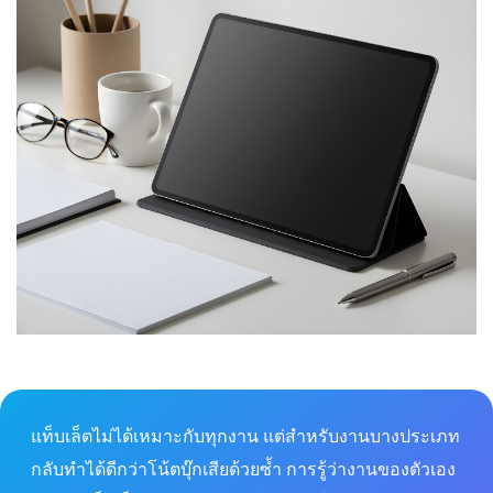
แท็บเล็ตไม่ได้เหมาะกับทุกงาน แต่สำหรับงานบางประเภท
กลับทำได้ดีกว่าโน้ตบุ๊กเสียด้วยซ้ำ การรู้ว่างานของตัวเอง