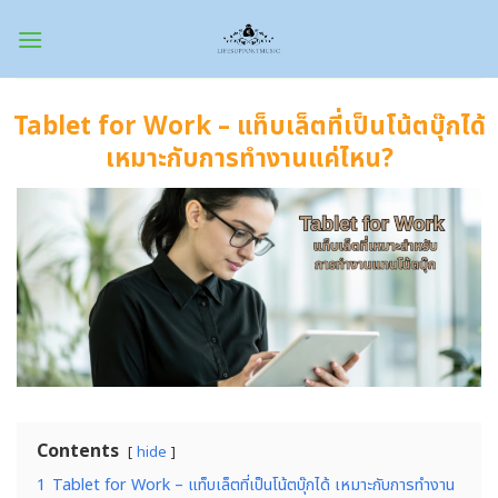
Skip
to
content
Tablet for Work – แท็บเล็ตที่เป็นโน้ตบุ๊กได้
เหมาะกับการทำงานแค่ไหน?
Contents
hide
1
Tablet for Work – แท็บเล็ตที่เป็นโน้ตบุ๊กได้ เหมาะกับการทำงาน