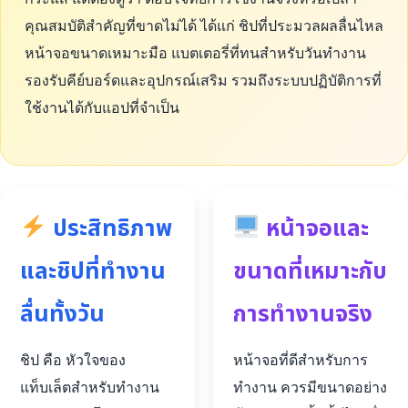
คุณสมบัติสำคัญที่ขาดไม่ได้ ได้แก่ ชิปที่ประมวลผลลื่นไหล
หน้าจอขนาดเหมาะมือ แบตเตอรี่ที่ทนสำหรับวันทำงาน
รองรับคีย์บอร์ดและอุปกรณ์เสริม รวมถึงระบบปฏิบัติการที่
ใช้งานได้กับแอปที่จำเป็น
ประสิทธิภาพ
หน้าจอและ
และชิปที่ทำงาน
ขนาดที่เหมาะกับ
ลื่นทั้งวัน
การทำงานจริง
ชิป คือ หัวใจของ
หน้าจอที่ดีสำหรับการ
แท็บเล็ตสำหรับทำงาน
ทำงาน ควรมีขนาดอย่าง